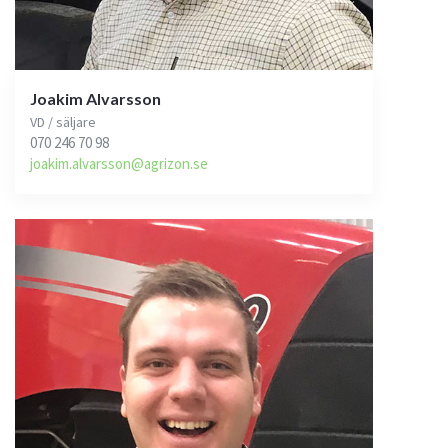
Joakim Alvarsson
VD / säljare
070 246 70 98
joakim.alvarsson@agrizon.se