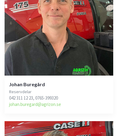
Johan Buregård
Reservdelar
042 311 12 23, 0765-399320
johan.buregard@agrizon.se